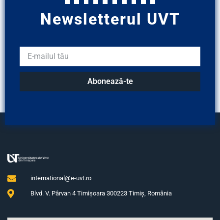
Newsletterul UVT
Abonează-te
international@e-uvt.ro
Blvd. V. Pârvan 4 Timişoara 300223 Timiş, România