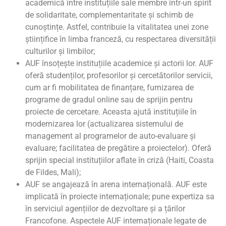
academică între instituțiile sale membre într-un spirit
de solidaritate, complementaritate și schimb de
cunoștințe. Astfel, contribuie la vitalitatea unei zone
științifice în limba franceză, cu respectarea diversității
culturilor și limbilor;
AUF însoțește instituțiile academice și actorii lor. AUF
oferă studenților, profesorilor și cercetătorilor servicii,
cum ar fi mobilitatea de finanțare, furnizarea de
programe de gradul online sau de sprijin pentru
proiecte de cercetare. Aceasta ajută instituțiile în
modernizarea lor (actualizarea sistemului de
management al programelor de auto-evaluare și
evaluare; facilitatea de pregătire a proiectelor). Oferă
sprijin special instituțiilor aflate în criză (Haiti, Coasta
de Fildes, Mali);
AUF se angajează în arena internațională. AUF este
implicată în proiecte internaționale; pune expertiza sa
în serviciul agențiilor de dezvoltare și a țărilor
Francofone. Aspectele AUF internaționale legate de