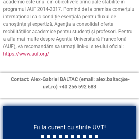
academic este unul din obiectivele principale stabilite în
programul AUF 2014-2017. Pornind de la premisa comerțului
internațional ca o condiție esențială pentru fluxul de
cunoștințe și expertiză, Agenția a consolidat oferta
mobilitățiilor academice pentru studenți și profesori. Pentru
a afla mai multe despre Agenția Universitară Francofonă
(AUF), vă recomandăm să urmați link-ul site-ului oficial:
https://www.auf.org/
Contact: Alex-Gabriel BALTAC (email: alex.baltac@e-
uvt.ro) +40 256 592 683
Fii la curent cu știrile UVT!