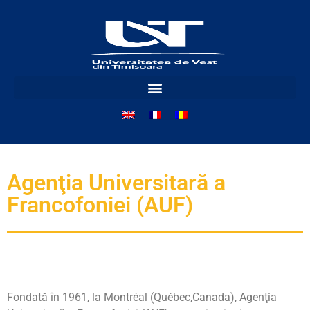
Agenţia Universitară a
Francofoniei (AUF)
Fondată în 1961, la Montréal (Québec,Canada), Agenţia