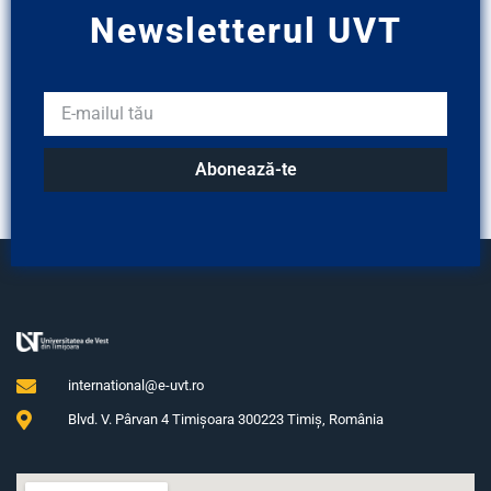
Newsletterul UVT
Abonează-te
international@e-uvt.ro
Blvd. V. Pârvan 4 Timişoara 300223 Timiş, România