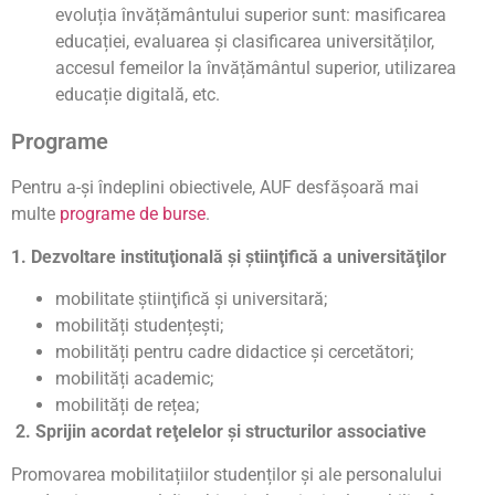
evoluția învățământului superior sunt: masificarea
educației, evaluarea și clasificarea universităților,
accesul femeilor la învățământul superior, utilizarea
educație digitală, etc.
Programe
Pentru a-şi îndeplini obiectivele, AUF desfăşoară mai
multe
programe de burse
.
1. Dezvoltare instituţională şi ştiinţifică a universităţilor
mobilitate ştiinţifică şi universitară;
mobilități studențești;
mobilități pentru cadre didactice și cercetători;
mobilități academic;
mobilități de rețea;
2. Sprijin acordat reţelelor şi structurilor associative
Promovarea mobilitațiilor studenților și ale personalului