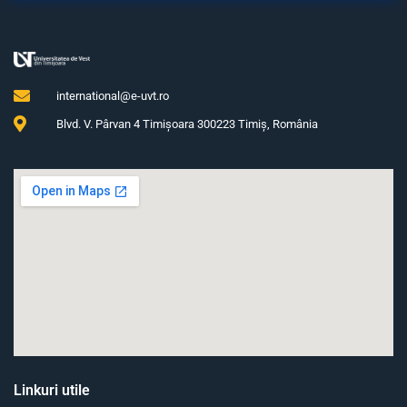
international@e-uvt.ro
Blvd. V. Pârvan 4 Timişoara 300223 Timiş, România
Linkuri utile