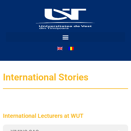
International Stories
International Lecturers at WUT